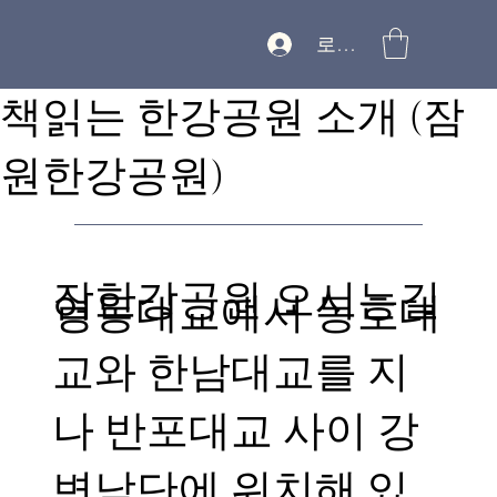
로그인
책읽는 한강공원 소개 (잠
원한강공원)
잠한강공원 오시는길
영동대교에서 동호대
교와 한남대교를 지
나 반포대교 사이 강
변남단에 위치해 있