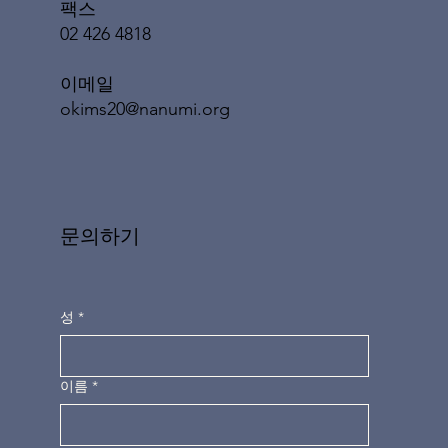
팩스
02 426 4818
이메일
okims20@nanumi.org
문의하기
성
*
이름
*