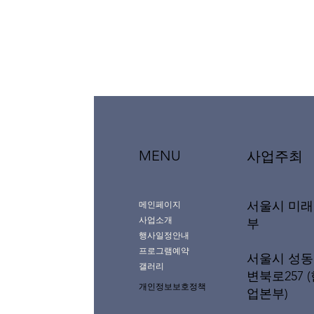
MENU
사업주최
서울시 미
메인페이지
사업소개
부
행사일정안내
프로그램예약
서울시 성동
갤러리
변북로257 
개인정보보호정책
업본부)