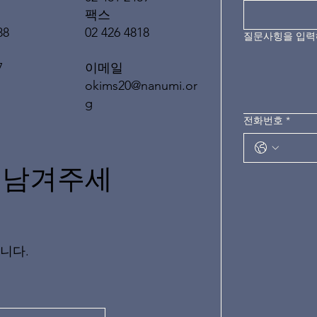
팩스
02 426 4818
88
질문사힝을 입
이메일
7
okims20@nanumi.or
g
전화번호
*
 남겨주세
니다.