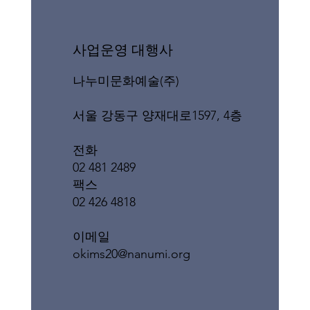
​사업운영 대행사
나누미문화예술(주)
서울 강동구 양재대로1597, 4층
전화
02 481 2489
팩스
02 426 4818
이메일
okims20@nanumi.org