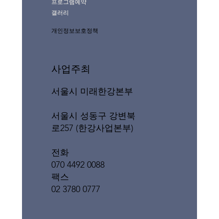
프로그램예약
갤러리
개인정보보호정책
사업주최
서울시 미래한강본부
서울시 성동구 강변북
로257 (한강사업본부)
전화
070 4492 0088
팩스
02 3780 0777