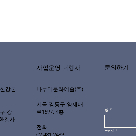
문의하기
​사업운영 대행사
나누미문화예술(주)
래한강본
서울 강동구 양재대
성
*
로1597, 4층
구 강
(한강사
전화
Email
*
02 481 2489