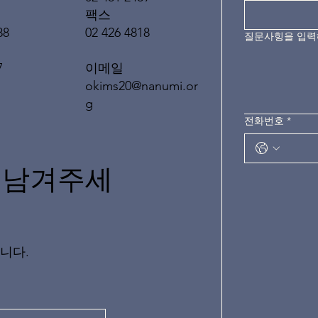
팩스
02 426 4818
88
질문사힝을 입
이메일
7
okims20@nanumi.or
g
전화번호
*
 남겨주세
니다.