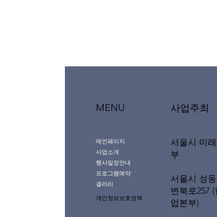
MENU
사업주최
서울시 미
메인페이지
사업소개
부
행사일정안내
프로그램예약
서울시 성동
갤러리
변북로257 
개인정보보호정책
업본부)