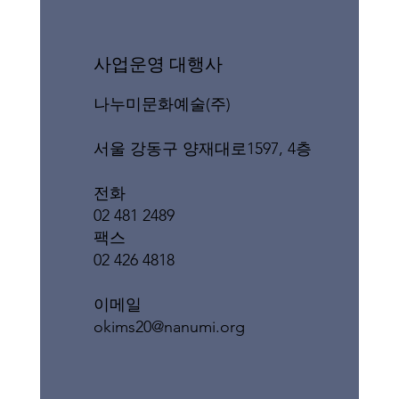
​사업운영 대행사
나누미문화예술(주)
서울 강동구 양재대로1597, 4층
전화
02 481 2489
팩스
02 426 4818
이메일
okims20@nanumi.org