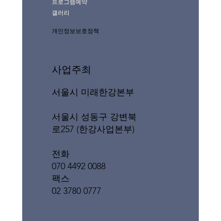
프로그램예약
갤러리
개인정보보호정책
사업주최
서울시 미래한강본부
서울시 성동구 강변북
로257 (한강사업본부)
전화
070 4492 0088
팩스
02 3780 0777