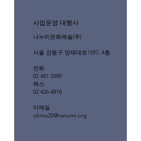
​사업운영 대행사
나누미문화예술(주)
서울 강동구 양재대로1597, 4층
전화
02 481 2489
팩스
02 426 4818
이메일
okims20@nanumi.org