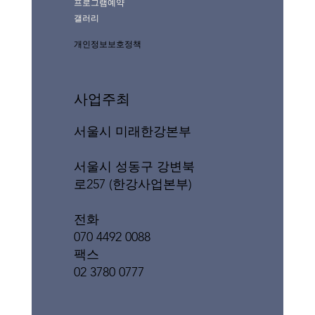
프로그램예약
갤러리
개인정보보호정책
사업주최
서울시 미래한강본부
서울시 성동구 강변북
로257 (한강사업본부)
전화
070 4492 0088
팩스
02 3780 0777