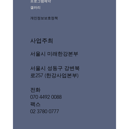
프로그램예약
갤러리
개인정보보호정책
사업주최
서울시 미래한강본부
서울시 성동구 강변북
로257 (한강사업본부)
전화
070 4492 0088
팩스
02 3780 0777