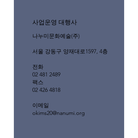
​사업운영 대행사
나누미문화예술(주)
서울 강동구 양재대로1597, 4층
전화
02 481 2489
팩스
02 426 4818
이메일
okims20@nanumi.org