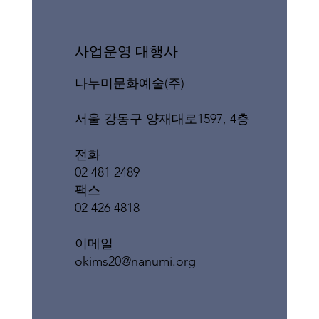
​사업운영 대행사
나누미문화예술(주)
서울 강동구 양재대로1597, 4층
전화
02 481 2489
팩스
02 426 4818
이메일
okims20@nanumi.org