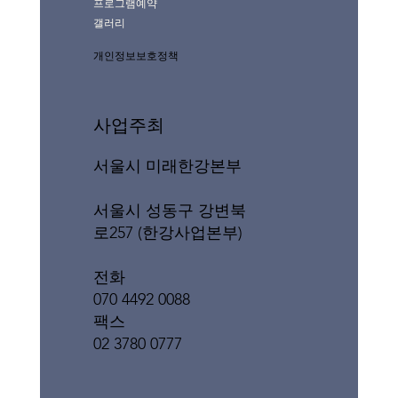
프로그램예약
갤러리
개인정보보호정책
사업주최
서울시 미래한강본부
서울시 성동구 강변북
로257 (한강사업본부)
전화
070 4492 0088
팩스
02 3780 0777