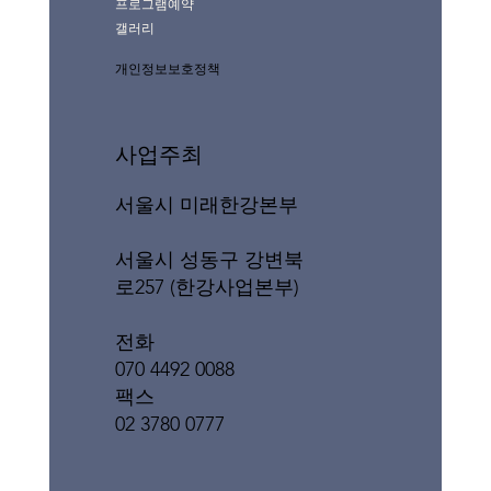
프로그램예약
갤러리
개인정보보호정책
사업주최
서울시 미래한강본부
서울시 성동구 강변북
로257 (한강사업본부)
전화
070 4492 0088
팩스
02 3780 0777