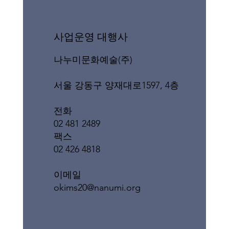
​사업운영 대행사
나누미문화예술(주)
서울 강동구 양재대로1597, 4층
전화
02 481 2489
팩스
02 426 4818
이메일
okims20@nanumi.org