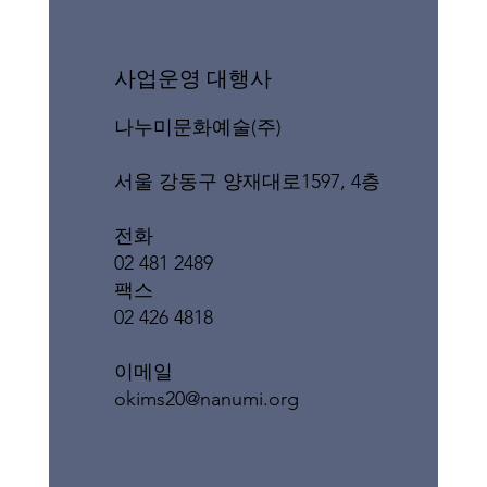
​사업운영 대행사
나누미문화예술(주)
서울 강동구 양재대로1597, 4층
전화
02 481 2489
팩스
02 426 4818
이메일
okims20@nanumi.org