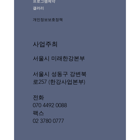
프로그램예약
갤러리
개인정보보호정책
사업주최
서울시 미래한강본부
서울시 성동구 강변북
로257 (한강사업본부)
전화
070 4492 0088
팩스
02 3780 0777