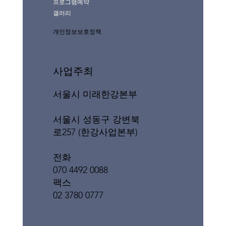
프로그램예약
갤러리
개인정보보호정책
사업주최
서울시 미래한강본부
서울시 성동구 강변북
로257 (한강사업본부)
전화
070 4492 0088
팩스
02 3780 0777