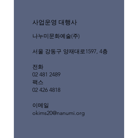
​사업운영 대행사
나누미문화예술(주)
서울 강동구 양재대로1597, 4층
전화
02 481 2489
팩스
02 426 4818
이메일
okims20@nanumi.org