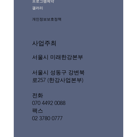
프로그램예약
갤러리
개인정보보호정책
사업주최
서울시 미래한강본부
서울시 성동구 강변북
로257 (한강사업본부)
전화
070 4492 0088
팩스
02 3780 0777