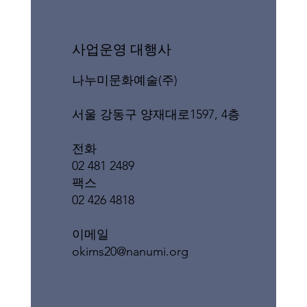
​사업운영 대행사
나누미문화예술(주)
서울 강동구 양재대로1597, 4층
전화
02 481 2489
팩스
02 426 4818
이메일
okims20@nanumi.org