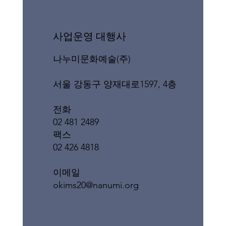
​사업운영 대행사
나누미문화예술(주)
서울 강동구 양재대로1597, 4층
전화
02 481 2489
팩스
02 426 4818
이메일
okims20@nanumi.org