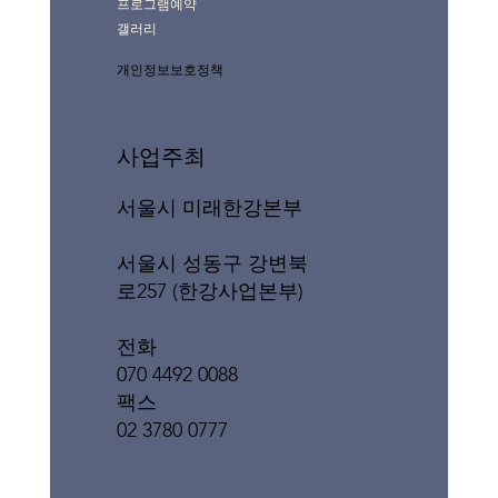
프로그램예약
갤러리
개인정보보호정책
사업주최
서울시 미래한강본부
서울시 성동구 강변북
로257 (한강사업본부)
전화
070 4492 0088
팩스
02 3780 0777