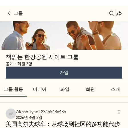
그룹
책읽는 한강공원 사이트 그룹
공개
·
회원 3명
가입
그룹 활동
미디어
파일
회원
소개
Akash Tyagi 23465436436
Akash Tyagi 23465436436
2026년 4월 3일
美国高尔夫球车：从球场到社区的多功能代步