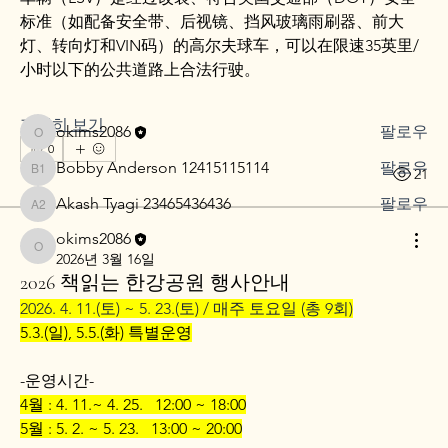
그룹에 오신 것을 환영합니다. 다른 회원과의 교류 및 업데
标准（如配备安全带、后视镜、挡风玻璃雨刷器、前大
이트 수신, 동영상 공유 등의 활동을 시작하세요.
灯、转向灯和VIN码）的高尔夫球车，可以在限速35英里/
小时以下的公共道路上合法行驶。
명
자세히 보기
okims2086
팔로우
okims2086
0
Bobby Anderson 12415115114
팔로우
0
21
Bobby Anderson 12415115114
Akash Tyagi 23465436436
팔로우
Akash Tyagi 23465436436
전체 회원 보기(3명)
okims2086
okims2086
2026년 3월 16일
2026 책읽는 한강공원 행사안내
2026. 4. 11.(토) ~ 5. 23.(토) / 매주 토요일 (총 9회)
5.3.(일), 5.5.(화) 특별운영
-운영시간-
4월 : 4. 11.~ 4. 25.   12:00 ~ 18:00
5월 : 5. 2. ~ 5. 23.   13:00 ~ 20:00