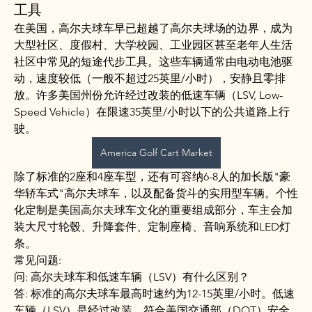
工具
在美国，高尔夫球车早已超越了高尔夫球场的边界，成为
大型社区、度假村、大学校园、工业园区甚至老年人生活
社区中常见的短途代步工具。这些车辆通常由电动电池驱
动，速度较低（一般不超过25英里/小时），安静且零排
放。许多美国州份允许经过改装的低速车辆（LSV, Low-
Speed Vehicle）在限速35英里/小时以下的公共道路上行
驶。
America Golf Cart Market
除了标准的2座和4座车型，还有可容纳6-8人的加长版"豪
华轿车式"高尔夫球车，以及配备货斗的实用型车辆。个性
化定制是美国高尔夫球车文化的重要组成部分，车主会加
装大尺寸轮毂、升降套件、定制座椅、音响系统和LED灯
条。
常见问题:
问: 高尔夫球车和低速车辆（LSV）有什么区别？
答: 标准的高尔夫球车最高时速约为12-15英里/小时。低速
소개
车辆（LSV）是经过改装、符合美国交通部（DOT）安全