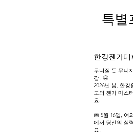
특별
한강젠가대
무너질 듯 무너
감! 🤩
2026년 봄, 한
고의 젠가 마스
요.
📅 5월 16일,
에서 당신의 실
요!