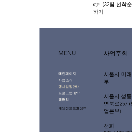
👉 (32팀 선착순 
하기
MENU
사업주최
서울시 미
메인페이지
사업소개
부
행사일정안내
프로그램예약
서울시 성동
갤러리
변북로257 
개인정보보호정책
업본부)
전화