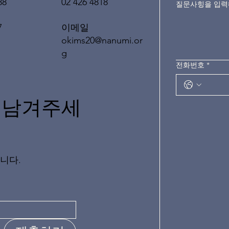
02 426 4818
88
질문사힝을 입
이메일
7
okims20@nanumi.or
g
전화번호
*
 남겨주세
니다.