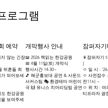
프로그램
회 예약
​개막행사 안내
잠퍼자기
지지 않는 긴장
📖 2026 책읽는 한강공원
🎇잠퍼자기 대
📅 4월 11일(토) 개막식
]
강을 뒤흔들 최
행사시간 14:30~
ㅇ 일 시 : '26. 
터가 되어보세
🎵 해군홍보대 공연 & 사운드
ㅇ 사전접수 : '2
서커스팀 🎭 환경테마 어린이
전11시 ~
극 🙌 유니스 치어리딩팀 공연
ㅇ 위 치 :
 여의도 한강공원
티프라자 광
력을 보여주세