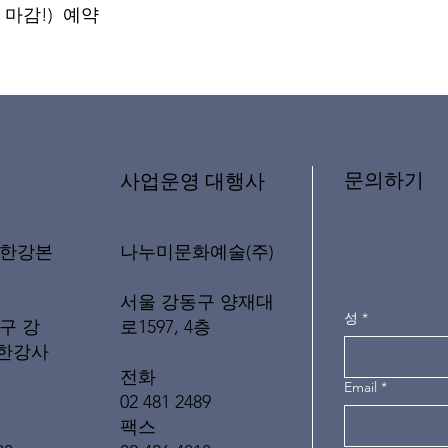
마감!) ​ 예약
문의하기
​사업운영 대행사
나누미문화예술(주)
래한강본
서울 강동구 양재대
성
*
로1597, 4층
구 강
(한강사
전화
Email
*
02 481 2489
팩스