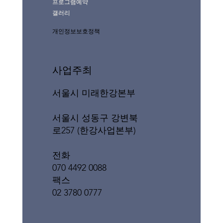
프로그램예약
갤러리
개인정보보호정책
사업주최
서울시 미래한강본부
서울시 성동구 강변북
로257 (한강사업본부)
전화
070 4492 0088
팩스
02 3780 0777