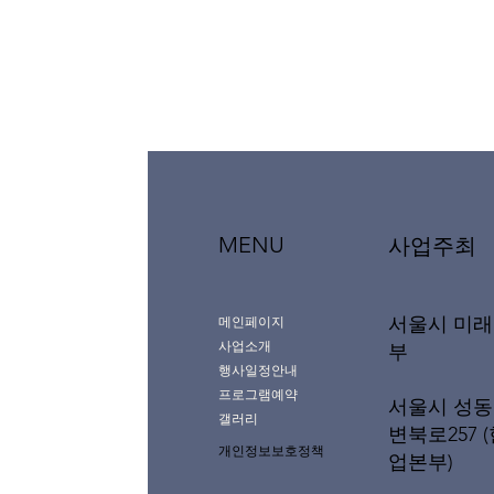
MENU
사업주최
서울시 미
메인페이지
사업소개
부
행사일정안내
프로그램예약
서울시 성동
갤러리
변북로257 
개인정보보호정책
업본부)