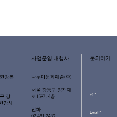
문의하기
​사업운영 대행사
나누미문화예술(주)
래한강본
서울 강동구 양재대
성
*
로1597, 4층
구 강
(한강사
전화
Email
*
02 481 2489