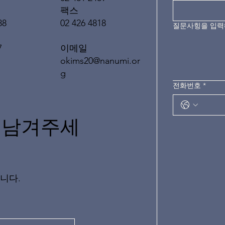
팩스
02 426 4818
88
질문사힝을 입
이메일
7
okims20@nanumi.or
g
전화번호
*
 남겨주세
니다.