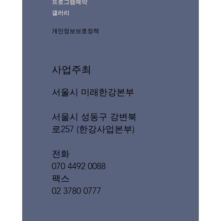
프로그램예약
갤러리
개인정보보호정책
사업주최
서울시 미래한강본부
서울시 성동구 강변북
로257 (한강사업본부)
전화
070 4492 0088
팩스
02 3780 0777