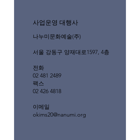
​사업운영 대행사
나누미문화예술(주)
서울 강동구 양재대로1597, 4층
전화
02 481 2489
팩스
02 426 4818
이메일
okims20@nanumi.org