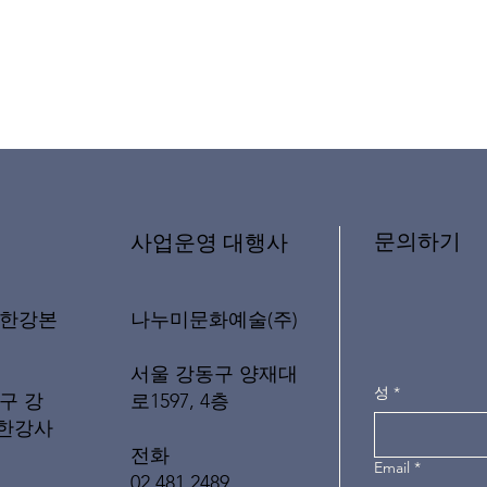
문의하기
​사업운영 대행사
나누미문화예술(주)
래한강본
서울 강동구 양재대
성
*
로1597, 4층
구 강
(한강사
전화
Email
*
02 481 2489