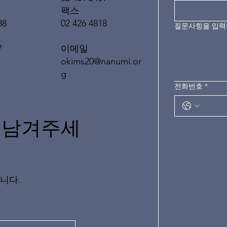
팩스
02 426 4818
88
질문사힝을 입
이메일
7
okims20@nanumi.or
g
전화번호
*
 남겨주세
니다.