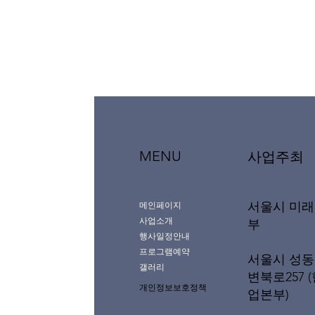
MENU
사업주최
서울시 미
메인페이지
사업소개
부
행사일정안내
프로그램예약
서울시 성동
갤러리
변북로257 
개인정보보호정책
업본부)