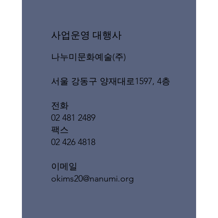
​사업운영 대행사
나누미문화예술(주)
서울 강동구 양재대로1597, 4층
전화
02 481 2489
팩스
02 426 4818
이메일
okims20@nanumi.org