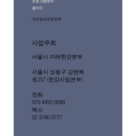
프로그램예약
갤러리
개인정보보호정책
사업주최
서울시 미래한강본부
서울시 성동구 강변북
로257 (한강사업본부)
전화
070 4492 0088
팩스
02 3780 0777