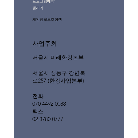
프로그램예약
갤러리
개인정보보호정책
사업주최
서울시 미래한강본부
서울시 성동구 강변북
로257 (한강사업본부)
전화
070 4492 0088
팩스
02 3780 0777