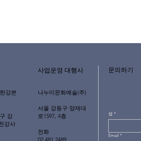
문의하기
​사업운영 대행사
나누미문화예술(주)
래한강본
서울 강동구 양재대
성
*
로1597, 4층
구 강
(한강사
전화
Email
*
02 481 2489