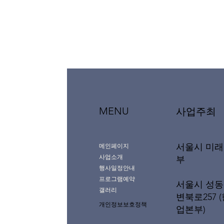
MENU
사업주최
서울시 미
메인페이지
사업소개
부
행사일정안내
프로그램예약
서울시 성동
갤러리
변북로257 
개인정보보호정책
업본부)