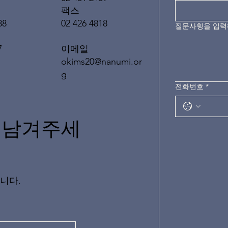
팩스
02 426 4818
88
질문사힝을 입
이메일
7
okims20@nanumi.or
g
전화번호
*
 남겨주세
니다.