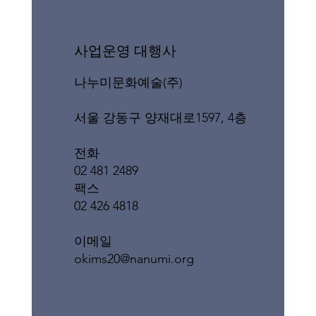
​사업운영 대행사
나누미문화예술(주)
서울 강동구 양재대로1597, 4층
전화
02 481 2489
팩스
02 426 4818
이메일
okims20@nanumi.org