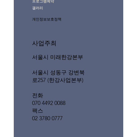
프로그램예약
갤러리
개인정보보호정책
사업주최
서울시 미래한강본부
서울시 성동구 강변북
로257 (한강사업본부)
전화
070 4492 0088
팩스
02 3780 0777