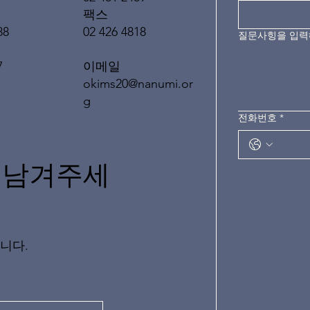
팩스
02 426 4818
88
질문사힝을 입
이메일
7
okims20@nanumi.or
g
전화번호
*
 남겨주세
니다.