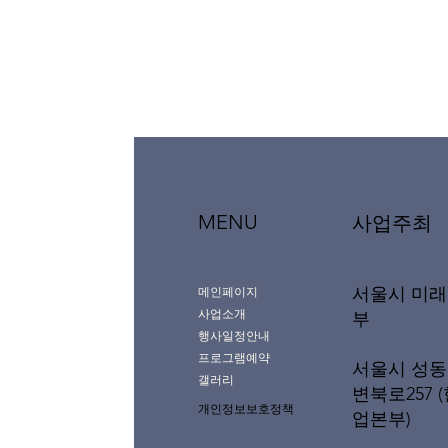
MENU
사업주최
서울시 미
메인페이지
사업소개
부
행사일정안내
프로그램예약
서울시 성동
갤러리
변북로257 
개인정보보호정책
업본부)