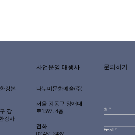
문의하기
​사업운영 대행사
나누미문화예술(주)
래한강본
서울 강동구 양재대
성
*
로1597, 4층
구 강
(한강사
전화
Email
*
02 481 2489