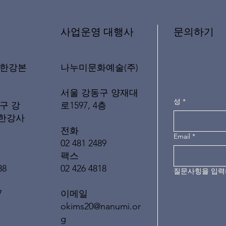
문의하기
​사업운영 대행사
나누미문화예술(주)
래한강본
서울 강동구 양재대
성
*
로1597, 4층
구 강
(한강사
전화
Email
*
02 481 2489
팩스
02 426 4818
88
질문사힝을 입
이메일
7
okims20@nanumi.or
g