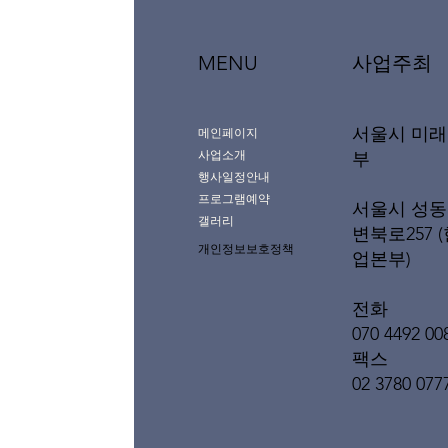
MENU
사업주최
서울시 미
메인페이지
사업소개
부
행사일정안내
프로그램예약
서울시 성동
갤러리
변북로257 
개인정보보호정책
업본부)
전화
070 4492 00
팩스
02 3780 077