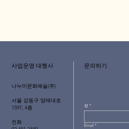
문의하기
​사업운영 대행사
나누미문화예술(주)
서울 강동구 양재대로
성
*
1597, 4층
전화
Email
*