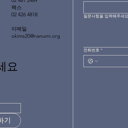
02 481 2489
팩스
02 426 4818
질문사힝을 입력해주세
이메일
okims20@nanumi.org
전화번호
*
세요
하기