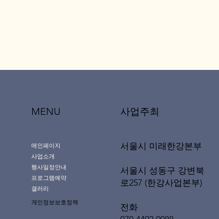
MENU
사업주최
서울시 미래한강본부
메인페이지
사업소개
행사일정안내
서울시 성동구 강변북
프로그램예약
로257 (한강사업본부)
갤러리
개인정보보호정책
전화