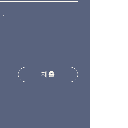
요
*
제출