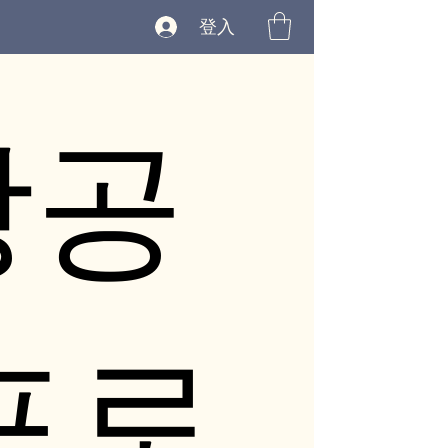
登入
강공
프로