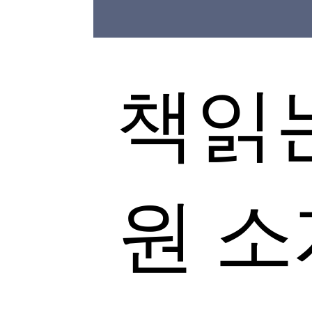
책읽
원 소