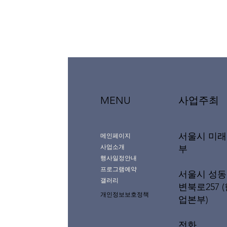
MENU
사업주최
서울시 미
메인페이지
사업소개
부
행사일정안내
프로그램예약
서울시 성동
갤러리
변북로257 
개인정보보호정책
업본부)
전화