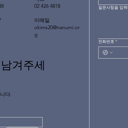
02 426 4818
88
질문사힝을 입
이메일
7
okims20@nanumi.or
g
전화번호
*
 남겨주세
니다.