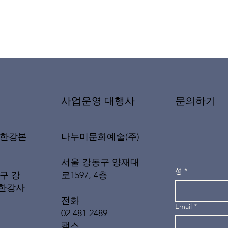
문의하기
​사업운영 대행사
나누미문화예술(주)
래한강본
서울 강동구 양재대
성
*
로1597, 4층
구 강
(한강사
전화
Email
*
02 481 2489
팩스