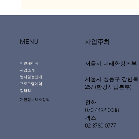
MENU
사업주최
서울시 미래한강본부
메인페이지
사업소개
행사일정안내
서울시 성동구 강변북
프로그램예약
257 (한강사업본부)
갤러리
개인정보보호정책
전화
070 4492 0088
팩스
02 3780 0777