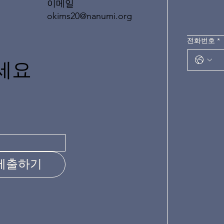
이메일
okims20@nanumi.org
전화번호
*
세요
제출하기