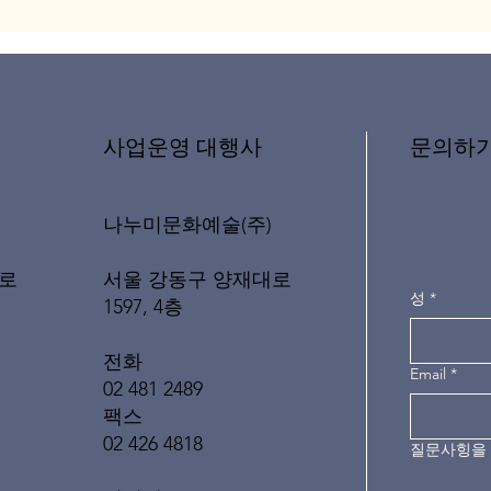
문의하
​사업운영 대행사
나누미문화예술(주)
서울 강동구 양재대로
로
성
*
1597, 4층
전화
Email
*
02 481 2489
팩스
02 426 4818
질문사힝을