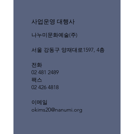
​사업운영 대행사
나누미문화예술(주)
서울 강동구 양재대로1597, 4층
전화
02 481 2489
팩스
02 426 4818
이메일
okims20@nanumi.org