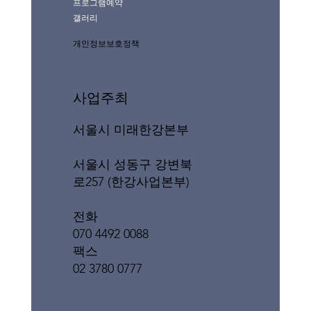
프로그램예약
갤러리
개인정보보호정책
사업주최
서울시 미래한강본부
서울시 성동구 강변북
로257 (한강사업본부)
전화
070 4492 0088
팩스
02 3780 0777