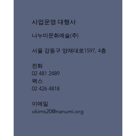
​사업운영 대행사
나누미문화예술(주)
서울 강동구 양재대로1597, 4층
전화
02 481 2489
팩스
02 426 4818
이메일
okims20@nanumi.org