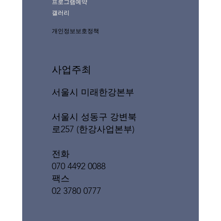
프로그램예약
갤러리
개인정보보호정책
사업주최
서울시 미래한강본부
서울시 성동구 강변북
로257 (한강사업본부)
전화
070 4492 0088
팩스
02 3780 0777