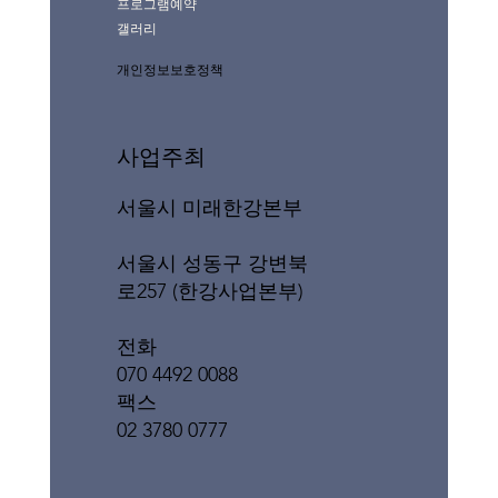
프로그램예약
갤러리
개인정보보호정책
사업주최
서울시 미래한강본부
서울시 성동구 강변북
로257 (한강사업본부)
전화
070 4492 0088
팩스
02 3780 0777