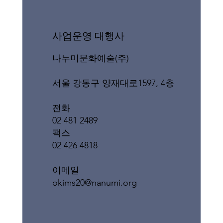
​사업운영 대행사
나누미문화예술(주)
서울 강동구 양재대로1597, 4층
전화
02 481 2489
팩스
02 426 4818
이메일
okims20@nanumi.org