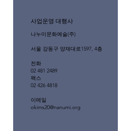
​사업운영 대행사
나누미문화예술(주)
서울 강동구 양재대로1597, 4층
전화
02 481 2489
팩스
02 426 4818
이메일
okims20@nanumi.org