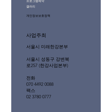
프로그램예약
갤러리
개인정보보호정책
사업주최
서울시 미래한강본부
서울시 성동구 강변북
로257 (한강사업본부)
전화
070 4492 0088
팩스
02 3780 0777