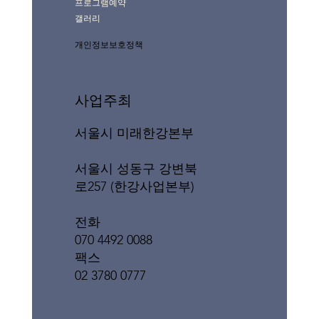
프로그램예약
갤러리
개인정보보호정책
사업주최
서울시 미래한강본부
서울시 성동구 강변북
로257 (한강사업본부)
전화
070 4492 0088
팩스
02 3780 0777