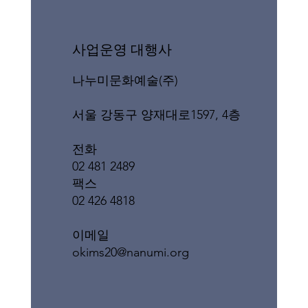
​사업운영 대행사
나누미문화예술(주)
서울 강동구 양재대로1597, 4층
전화
02 481 2489
팩스
02 426 4818
이메일
okims20@nanumi.org