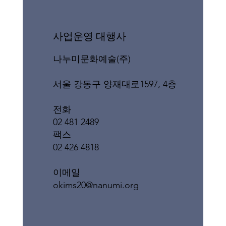
​사업운영 대행사
나누미문화예술(주)
서울 강동구 양재대로1597, 4층
전화
02 481 2489
팩스
02 426 4818
이메일
okims20@nanumi.org