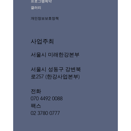
프로그램예약
갤러리
개인정보보호정책
사업주최
서울시 미래한강본부
서울시 성동구 강변북
로257 (한강사업본부)
전화
070 4492 0088
팩스
02 3780 0777