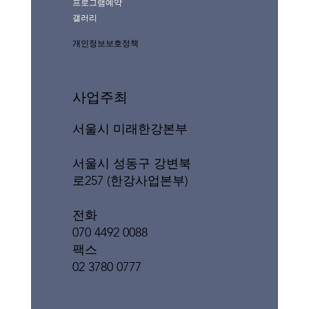
프로그램예약
갤러리
개인정보보호정책
사업주최
서울시 미래한강본부
서울시 성동구 강변북
로257 (한강사업본부)
전화
070 4492 0088
팩스
02 3780 0777