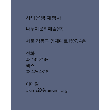
​사업운영 대행사
나누미문화예술(주)
서울 강동구 양재대로1597, 4층
전화
02 481 2489
팩스
02 426 4818
이메일
okims20@nanumi.org