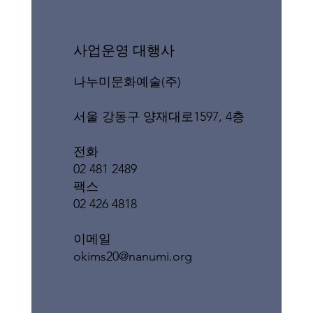
​사업운영 대행사
나누미문화예술(주)
서울 강동구 양재대로1597, 4층
전화
02 481 2489
팩스
02 426 4818
이메일
okims20@nanumi.org