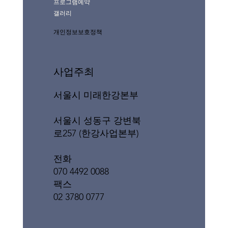
프로그램예약
갤러리
개인정보보호정책
사업주최
서울시 미래한강본부
서울시 성동구 강변북
로257 (한강사업본부)
전화
070 4492 0088
팩스
02 3780 0777