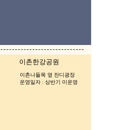
이촌한강공원
이촌나들목 옆 잔디광장
​운영일자 : 상반기 미운영