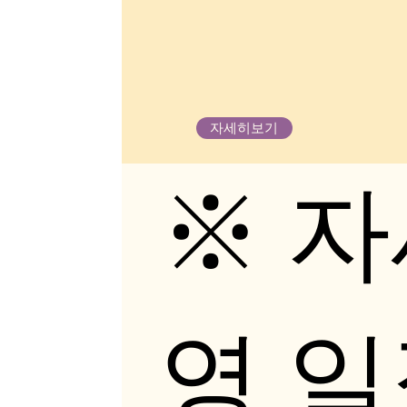
자세히보기
※ 자
영 일