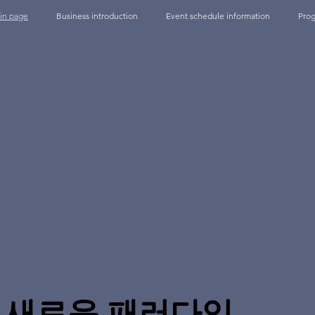
in page
Business introduction
Event schedule information
Prog
새로운 패러다임,